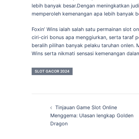
lebih banyak besar.Dengan meningkatkan j
memperoleh kemenangan apa lebih banyak be
Foxin’ Wins ialah salah satu permainan slot 
ciri-ciri bonus apa menggiurkan, serta taraf 
beralih pilihan banyak pelaku taruhan onlen
Wins serta nikmati sensasi kemenangan dalam
SLOT GACOR 2024
Post
Tinjauan Game Slot Online
navigation
Menggema: Ulasan lengkap Golden
Dragon