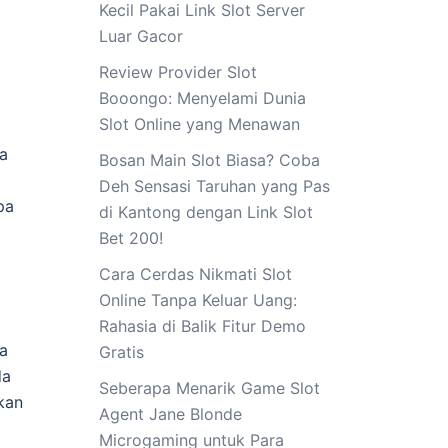
Kecil Pakai Link Slot Server
Luar Gacor
Review Provider Slot
Booongo: Menyelami Dunia
Slot Online yang Menawan
a
Bosan Main Slot Biasa? Coba
Deh Sensasi Taruhan yang Pas
pa
di Kantong dengan Link Slot
Bet 200!
Cara Cerdas Nikmati Slot
Online Tanpa Keluar Uang:
Rahasia di Balik Fitur Demo
a
Gratis
da
Seberapa Menarik Game Slot
kan
Agent Jane Blonde
Microgaming untuk Para