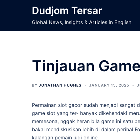
Skip
Dudjom Tersar
to
content
Global News, Insights & Articles in English
Tinjauan Game 
BY
JONATHAN HUGHES
JANUARY 15, 2025
J
Permainan slot gacor sudah menjadi sangat d
game slot yang ter- banyak dikehendaki merup
memesona, nggak heran bila game ini satu bera
bakal mendiskusikan lebih di dalam perihal Fo
kalangan pemain judi online.