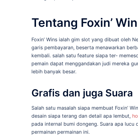
Tentang Foxin’ Win
Foxin’ Wins ialah gim slot yang dibuat oleh 
garis pembayaran, beserta menawarkan berba
kembali. salah satu feature siapa ter- memes
pemain dapat menggandakan judi mereka g
lebih banyak besar.
Grafis dan juga Suara
Salah satu masalah siapa membuat Foxin’ Wi
desain siapa terang dan detail apa lembut,
ho
pada internal bumi dongeng. Suara apa luc
permainan permainan ini.