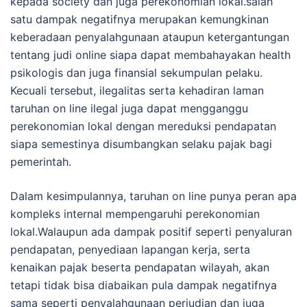
kepada society dan juga perekonomian lokal.salah
satu dampak negatifnya merupakan kemungkinan
keberadaan penyalahgunaan ataupun ketergantungan
tentang judi online siapa dapat membahayakan health
psikologis dan juga finansial sekumpulan pelaku.
Kecuali tersebut, ilegalitas serta kehadiran laman
taruhan on line ilegal juga dapat mengganggu
perekonomian lokal dengan mereduksi pendapatan
siapa semestinya disumbangkan selaku pajak bagi
pemerintah.
Dalam kesimpulannya, taruhan on line punya peran apa
kompleks internal mempengaruhi perekonomian
lokal.Walaupun ada dampak positif seperti penyaluran
pendapatan, penyediaan lapangan kerja, serta
kenaikan pajak beserta pendapatan wilayah, akan
tetapi tidak bisa diabaikan pula dampak negatifnya
sama seperti penyalahgunaan perjudian dan juga