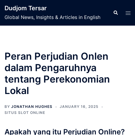
Skip
Dudjom Tersar
to
Search
Tog
Global News, Insights & Articles in English
content
men
Peran Perjudian Onlen
dalam Pengaruhnya
tentang Perekonomian
Lokal
BY
JONATHAN HUGHES
JANUARY 16, 2025
SITUS SLOT ONLINE
Apakah yang itu Perjudian Online?