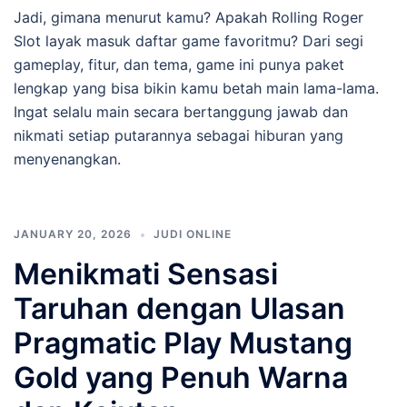
Jadi, gimana menurut kamu? Apakah Rolling Roger
Slot layak masuk daftar game favoritmu? Dari segi
gameplay, fitur, dan tema, game ini punya paket
lengkap yang bisa bikin kamu betah main lama-lama.
Ingat selalu main secara bertanggung jawab dan
nikmati setiap putarannya sebagai hiburan yang
menyenangkan.
JANUARY 20, 2026
JUDI ONLINE
Menikmati Sensasi
Taruhan dengan Ulasan
Pragmatic Play Mustang
Gold yang Penuh Warna