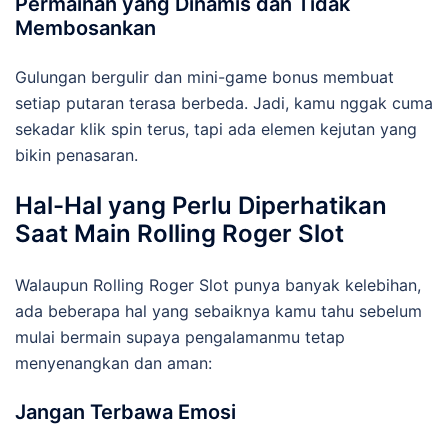
Permainan yang Dinamis dan Tidak
Membosankan
Gulungan bergulir dan mini-game bonus membuat
setiap putaran terasa berbeda. Jadi, kamu nggak cuma
sekadar klik spin terus, tapi ada elemen kejutan yang
bikin penasaran.
Hal-Hal yang Perlu Diperhatikan
Saat Main Rolling Roger Slot
Walaupun Rolling Roger Slot punya banyak kelebihan,
ada beberapa hal yang sebaiknya kamu tahu sebelum
mulai bermain supaya pengalamanmu tetap
menyenangkan dan aman:
Jangan Terbawa Emosi