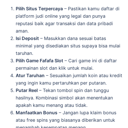
Pilih Situs Terpercaya
– Pastikan kamu daftar di
platform judi online yang legal dan punya
reputasi baik agar transaksi dan data pribadi
aman.
Isi Deposit
– Masukkan dana sesuai batas
minimal yang disediakan situs supaya bisa mulai
taruhan.
Pilih Game Fafafa Slot
– Cari game ini di daftar
permainan slot dan klik untuk mulai.
Atur Taruhan
– Sesuaikan jumlah koin atau kredit
yang ingin kamu pertaruhkan per putaran.
Putar Reel
– Tekan tombol spin dan tunggu
hasilnya. Kombinasi simbol akan menentukan
apakah kamu menang atau tidak.
Manfaatkan Bonus
– Jangan lupa klaim bonus
atau free spins yang biasanya diberikan untuk
menambah kesempatan menang.