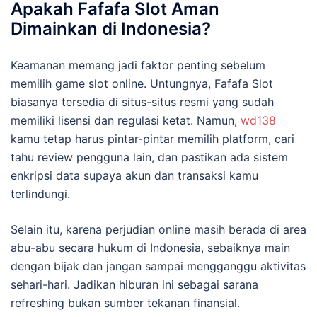
Apakah Fafafa Slot Aman
Dimainkan di Indonesia?
Keamanan memang jadi faktor penting sebelum
memilih game slot online. Untungnya, Fafafa Slot
biasanya tersedia di situs-situs resmi yang sudah
memiliki lisensi dan regulasi ketat. Namun,
wd138
kamu tetap harus pintar-pintar memilih platform, cari
tahu review pengguna lain, dan pastikan ada sistem
enkripsi data supaya akun dan transaksi kamu
terlindungi.
Selain itu, karena perjudian online masih berada di area
abu-abu secara hukum di Indonesia, sebaiknya main
dengan bijak dan jangan sampai mengganggu aktivitas
sehari-hari. Jadikan hiburan ini sebagai sarana
refreshing bukan sumber tekanan finansial.