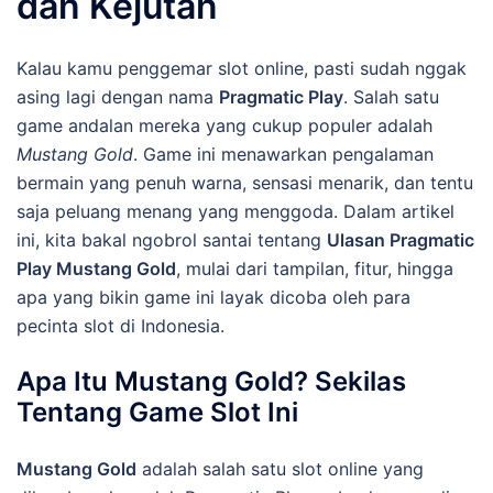
dan Kejutan
Kalau kamu penggemar slot online, pasti sudah nggak
asing lagi dengan nama
Pragmatic Play
. Salah satu
game andalan mereka yang cukup populer adalah
Mustang Gold
. Game ini menawarkan pengalaman
bermain yang penuh warna, sensasi menarik, dan tentu
saja peluang menang yang menggoda. Dalam artikel
ini, kita bakal ngobrol santai tentang
Ulasan Pragmatic
Play Mustang Gold
, mulai dari tampilan, fitur, hingga
apa yang bikin game ini layak dicoba oleh para
pecinta slot di Indonesia.
Apa Itu Mustang Gold? Sekilas
Tentang Game Slot Ini
Mustang Gold
adalah salah satu slot online yang