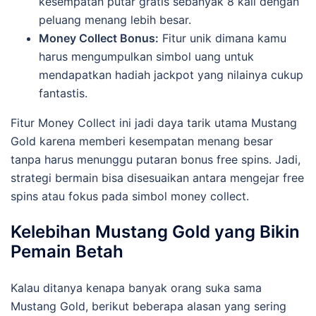
kesempatan putar gratis sebanyak 8 kali dengan
peluang menang lebih besar.
Money Collect Bonus:
Fitur unik dimana kamu
harus mengumpulkan simbol uang untuk
mendapatkan hadiah jackpot yang nilainya cukup
fantastis.
Fitur Money Collect ini jadi daya tarik utama Mustang
Gold karena memberi kesempatan menang besar
tanpa harus menunggu putaran bonus free spins. Jadi,
strategi bermain bisa disesuaikan antara mengejar free
spins atau fokus pada simbol money collect.
Kelebihan Mustang Gold yang Bikin
Pemain Betah
Kalau ditanya kenapa banyak orang suka sama
Mustang Gold, berikut beberapa alasan yang sering