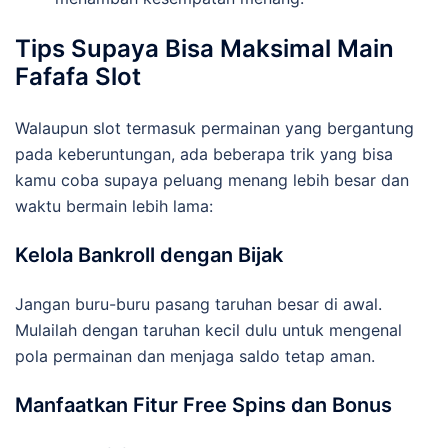
Tips Supaya Bisa Maksimal Main
Fafafa Slot
Walaupun slot termasuk permainan yang bergantung
pada keberuntungan, ada beberapa trik yang bisa
kamu coba supaya peluang menang lebih besar dan
waktu bermain lebih lama:
Kelola Bankroll dengan Bijak
Jangan buru-buru pasang taruhan besar di awal.
Mulailah dengan taruhan kecil dulu untuk mengenal
pola permainan dan menjaga saldo tetap aman.
Manfaatkan Fitur Free Spins dan Bonus