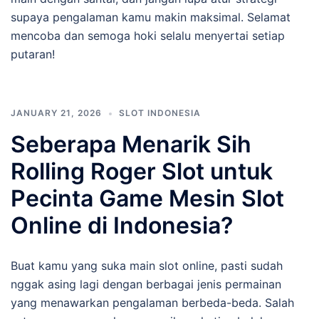
supaya pengalaman kamu makin maksimal. Selamat
mencoba dan semoga hoki selalu menyertai setiap
putaran!
JANUARY 21, 2026
SLOT INDONESIA
Seberapa Menarik Sih
Rolling Roger Slot untuk
Pecinta Game Mesin Slot
Online di Indonesia?
Buat kamu yang suka main slot online, pasti sudah
nggak asing lagi dengan berbagai jenis permainan
yang menawarkan pengalaman berbeda-beda. Salah