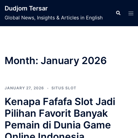
Skip
Dudjom Tersar
to
Search
Tog
Global News, Insights & Articles in English
content
men
Month:
January 2026
JANUARY 27, 2026
SITUS SLOT
Kenapa Fafafa Slot Jadi
Pilihan Favorit Banyak
Pemain di Dunia Game
Online Indonesia