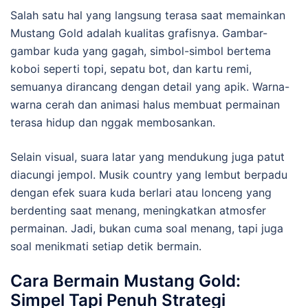
Salah satu hal yang langsung terasa saat memainkan
Mustang Gold adalah kualitas grafisnya. Gambar-
gambar kuda yang gagah, simbol-simbol bertema
koboi seperti topi, sepatu bot, dan kartu remi,
semuanya dirancang dengan detail yang apik. Warna-
warna cerah dan animasi halus membuat permainan
terasa hidup dan nggak membosankan.
Selain visual, suara latar yang mendukung juga patut
diacungi jempol. Musik country yang lembut berpadu
dengan efek suara kuda berlari atau lonceng yang
berdenting saat menang, meningkatkan atmosfer
permainan. Jadi, bukan cuma soal menang, tapi juga
soal menikmati setiap detik bermain.
Cara Bermain Mustang Gold:
Simpel Tapi Penuh Strategi