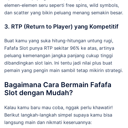
elemen-elemen seru seperti free spins, wild symbols,
dan scatter yang bikin peluang menang semakin besar.
3. RTP (Return to Player) yang Kompetitif
Buat kamu yang suka hitung-hitungan untung rugi,
Fafafa Slot punya RTP sekitar 96% ke atas, artinya
peluang kemenangan jangka panjang cukup tinggi
dibandingkan slot lain. Ini tentu jadi nilai plus buat
pemain yang pengin main sambil tetap mikirin strategi.
Bagaimana Cara Bermain Fafafa
Slot dengan Mudah?
Kalau kamu baru mau coba, nggak perlu khawatir!
Berikut langkah-langkah simpel supaya kamu bisa
langsung main dan nikmati keseruannya: