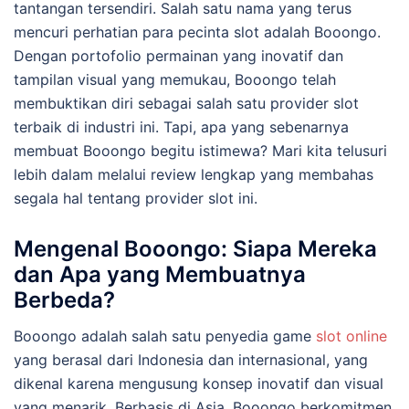
tantangan tersendiri. Salah satu nama yang terus
mencuri perhatian para pecinta slot adalah Booongo.
Dengan portofolio permainan yang inovatif dan
tampilan visual yang memukau, Booongo telah
membuktikan diri sebagai salah satu provider slot
terbaik di industri ini. Tapi, apa yang sebenarnya
membuat Booongo begitu istimewa? Mari kita telusuri
lebih dalam melalui review lengkap yang membahas
segala hal tentang provider slot ini.
Mengenal Booongo: Siapa Mereka
dan Apa yang Membuatnya
Berbeda?
Booongo adalah salah satu penyedia game
slot online
yang berasal dari Indonesia dan internasional, yang
dikenal karena mengusung konsep inovatif dan visual
yang menarik. Berbasis di Asia, Booongo berkomitmen