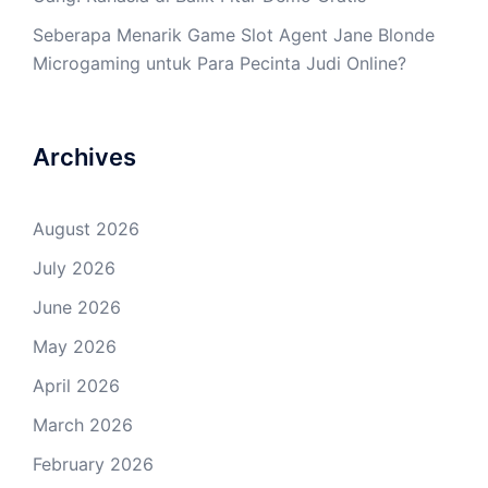
Seberapa Menarik Game Slot Agent Jane Blonde
Microgaming untuk Para Pecinta Judi Online?
Archives
August 2026
July 2026
June 2026
May 2026
April 2026
March 2026
February 2026