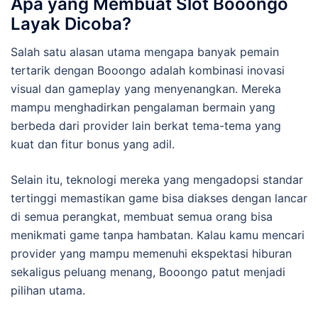
Apa yang Membuat Slot Booongo
Layak Dicoba?
Salah satu alasan utama mengapa banyak pemain
tertarik dengan Booongo adalah kombinasi inovasi
visual dan gameplay yang menyenangkan. Mereka
mampu menghadirkan pengalaman bermain yang
berbeda dari provider lain berkat tema-tema yang
kuat dan fitur bonus yang adil.
Selain itu, teknologi mereka yang mengadopsi standar
tertinggi memastikan game bisa diakses dengan lancar
di semua perangkat, membuat semua orang bisa
menikmati game tanpa hambatan. Kalau kamu mencari
provider yang mampu memenuhi ekspektasi hiburan
sekaligus peluang menang, Booongo patut menjadi
pilihan utama.