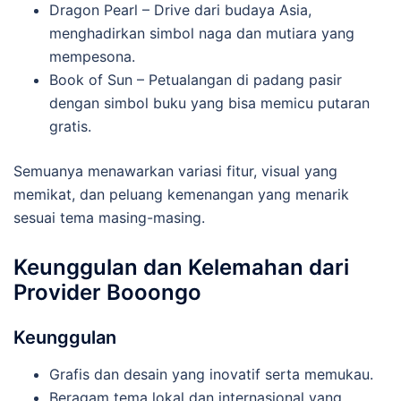
Dragon Pearl – Drive dari budaya Asia,
menghadirkan simbol naga dan mutiara yang
mempesona.
Book of Sun – Petualangan di padang pasir
dengan simbol buku yang bisa memicu putaran
gratis.
Semuanya menawarkan variasi fitur, visual yang
memikat, dan peluang kemenangan yang menarik
sesuai tema masing-masing.
Keunggulan dan Kelemahan dari
Provider Booongo
Keunggulan
Grafis dan desain yang inovatif serta memukau.
Beragam tema lokal dan internasional yang