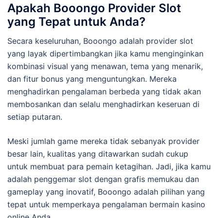
Apakah Booongo Provider Slot
yang Tepat untuk Anda?
Secara keseluruhan, Booongo adalah provider slot
yang layak dipertimbangkan jika kamu menginginkan
kombinasi visual yang menawan, tema yang menarik,
dan fitur bonus yang menguntungkan. Mereka
menghadirkan pengalaman berbeda yang tidak akan
membosankan dan selalu menghadirkan keseruan di
setiap putaran.
Meski jumlah game mereka tidak sebanyak provider
besar lain, kualitas yang ditawarkan sudah cukup
untuk membuat para pemain ketagihan. Jadi, jika kamu
adalah penggemar slot dengan grafis memukau dan
gameplay yang inovatif, Booongo adalah pilihan yang
tepat untuk memperkaya pengalaman bermain kasino
online Anda.