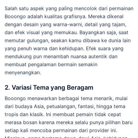
Salah satu aspek yang paling mencolok dari permainan
Booongo adalah kualitas grafisnya. Mereka dikenal
dengan desain yang warna-warni, detail yang tajam,
dan efek visual yang memukau. Bayangkan saja, saat
memutar gulungan, seakan kamu dibawa ke dunia lain
yang penuh warna dan kehidupan. Efek suara yang
mendukung pun menambah nuansa autentik dan
membuat pengalaman bermain semakin
menyenangkan.
2. Variasi Tema yang Beragam
Booongo menawarkan berbagai tema menarik, mulai
dari budaya Asia, petualangan, fantasi, hingga tema
tropis dan klasik. Ini membuat pemain tidak cepat
merasa bosan karena mereka selalu punya pilihan baru
setiap kali mencoba permainan dari provider ini.