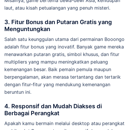
Misalnya, game bertema dewa-dewi Asia, kehidupan
laut, atau kisah petualangan yang penuh misteri.
3. Fitur Bonus dan Putaran Gratis yang
Menguntungkan
Salah satu keunggulan utama dari permainan Booongo
adalah fitur bonus yang inovatif. Banyak game mereka
menawarkan putaran gratis, simbol khusus, dan fitur
multipliers yang mampu meningkatkan peluang
kemenangan besar. Baik pemain pemula maupun
berpengalaman, akan merasa tertantang dan tertarik
dengan fitur-fitur yang mendukung kemenangan
beruntun ini.
4. Responsif dan Mudah Diakses di
Berbagai Perangkat
Apakah kamu bermain melalui desktop atau perangkat