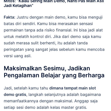
Mitos: “Kalau Sering Main Demo, Nanti Pas Main Asli
Jadi Ketagihan”
Fakta:
Justru dengan main demo, kamu bisa menguji
batas diri sendiri. Kamu bisa merasakan sensasi
permainan tanpa ada risiko finansial. Ini bisa jadi alat
untuk melatih kontrol diri. Jika dari demo saja kamu
sudah merasa sulit berhenti, itu adalah tanda
peringatan yang sangat jelas sebelum kamu mencoba
versi uang asli.
Maksimalkan Sesimu, Jadikan
Pengalaman Belajar yang Berharga
Jadi, setelah kamu tahu
dimana tempat main slot
demo gratis
, langkah selanjutnya adalah bagaimana
memanfaatkannya dengan maksimal. Anggap saja
setiap sesi demo adalah kelas master gratis.