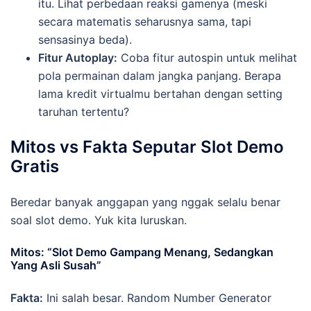
itu. Lihat perbedaan reaksi gamenya (meski
secara matematis seharusnya sama, tapi
sensasinya beda).
Fitur Autoplay:
Coba fitur autospin untuk melihat
pola permainan dalam jangka panjang. Berapa
lama kredit virtualmu bertahan dengan setting
taruhan tertentu?
Mitos vs Fakta Seputar Slot Demo
Gratis
Beredar banyak anggapan yang nggak selalu benar
soal slot demo. Yuk kita luruskan.
Mitos: “Slot Demo Gampang Menang, Sedangkan
Yang Asli Susah”
Fakta:
Ini salah besar. Random Number Generator