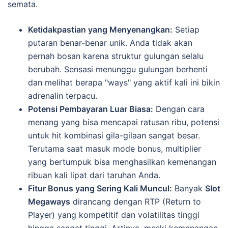
semata.
Ketidakpastian yang Menyenangkan:
Setiap
putaran benar-benar unik. Anda tidak akan
pernah bosan karena struktur gulungan selalu
berubah. Sensasi menunggu gulungan berhenti
dan melihat berapa "ways" yang aktif kali ini bikin
adrenalin terpacu.
Potensi Pembayaran Luar Biasa:
Dengan cara
menang yang bisa mencapai ratusan ribu, potensi
untuk hit kombinasi gila-gilaan sangat besar.
Terutama saat masuk mode bonus, multiplier
yang bertumpuk bisa menghasilkan kemenangan
ribuan kali lipat dari taruhan Anda.
Fitur Bonus yang Sering Kali Muncul:
Banyak
Slot
Megaways
dirancang dengan RTP (Return to
Player) yang kompetitif dan volatilitas tinggi