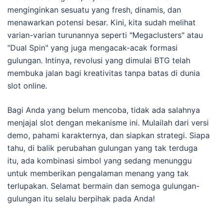
menginginkan sesuatu yang fresh, dinamis, dan
menawarkan potensi besar. Kini, kita sudah melihat
varian-varian turunannya seperti "Megaclusters" atau
"Dual Spin" yang juga mengacak-acak formasi
gulungan. Intinya, revolusi yang dimulai BTG telah
membuka jalan bagi kreativitas tanpa batas di dunia
slot online.
Bagi Anda yang belum mencoba, tidak ada salahnya
menjajal slot dengan mekanisme ini. Mulailah dari versi
demo, pahami karakternya, dan siapkan strategi. Siapa
tahu, di balik perubahan gulungan yang tak terduga
itu, ada kombinasi simbol yang sedang menunggu
untuk memberikan pengalaman menang yang tak
terlupakan. Selamat bermain dan semoga gulungan-
gulungan itu selalu berpihak pada Anda!