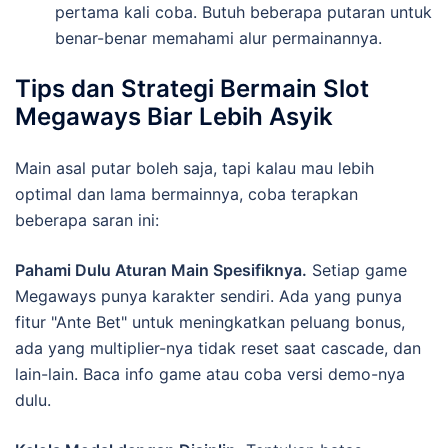
pertama kali coba. Butuh beberapa putaran untuk
benar-benar memahami alur permainannya.
Tips dan Strategi Bermain Slot
Megaways Biar Lebih Asyik
Main asal putar boleh saja, tapi kalau mau lebih
optimal dan lama bermainnya, coba terapkan
beberapa saran ini:
Pahami Dulu Aturan Main Spesifiknya.
Setiap game
Megaways punya karakter sendiri. Ada yang punya
fitur "Ante Bet" untuk meningkatkan peluang bonus,
ada yang multiplier-nya tidak reset saat cascade, dan
lain-lain. Baca info game atau coba versi demo-nya
dulu.