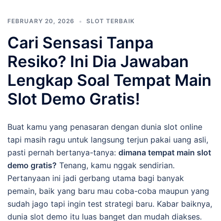
FEBRUARY 20, 2026
SLOT TERBAIK
Cari Sensasi Tanpa
Resiko? Ini Dia Jawaban
Lengkap Soal Tempat Main
Slot Demo Gratis!
Buat kamu yang penasaran dengan dunia slot online
tapi masih ragu untuk langsung terjun pakai uang asli,
pasti pernah bertanya-tanya:
dimana tempat main slot
demo gratis?
Tenang, kamu nggak sendirian.
Pertanyaan ini jadi gerbang utama bagi banyak
pemain, baik yang baru mau coba-coba maupun yang
sudah jago tapi ingin test strategi baru. Kabar baiknya,
dunia slot demo itu luas banget dan mudah diakses.