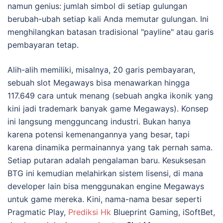
namun genius: jumlah simbol di setiap gulungan
berubah-ubah setiap kali Anda memutar gulungan. Ini
menghilangkan batasan tradisional "payline" atau garis
pembayaran tetap.
Alih-alih memiliki, misalnya, 20 garis pembayaran,
sebuah slot Megaways bisa menawarkan hingga
117.649 cara untuk menang (sebuah angka ikonik yang
kini jadi trademark banyak game Megaways). Konsep
ini langsung mengguncang industri. Bukan hanya
karena potensi kemenangannya yang besar, tapi
karena dinamika permainannya yang tak pernah sama.
Setiap putaran adalah pengalaman baru. Kesuksesan
BTG ini kemudian melahirkan sistem lisensi, di mana
developer lain bisa menggunakan engine Megaways
untuk game mereka. Kini, nama-nama besar seperti
Pragmatic Play,
Prediksi Hk
Blueprint Gaming, iSoftBet,