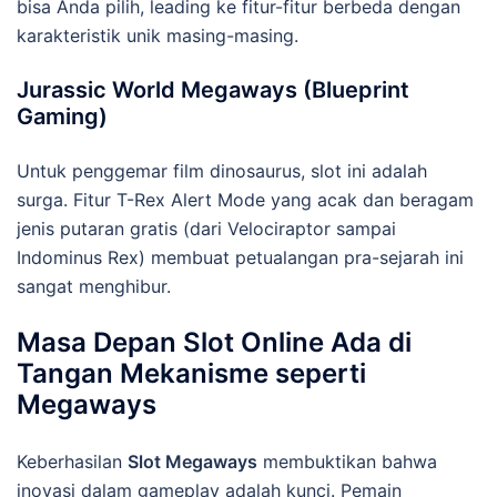
bisa Anda pilih, leading ke fitur-fitur berbeda dengan
karakteristik unik masing-masing.
Jurassic World Megaways (Blueprint
Gaming)
Untuk penggemar film dinosaurus, slot ini adalah
surga. Fitur T-Rex Alert Mode yang acak dan beragam
jenis putaran gratis (dari Velociraptor sampai
Indominus Rex) membuat petualangan pra-sejarah ini
sangat menghibur.
Masa Depan Slot Online Ada di
Tangan Mekanisme seperti
Megaways
Keberhasilan
Slot Megaways
membuktikan bahwa
inovasi dalam gameplay adalah kunci. Pemain