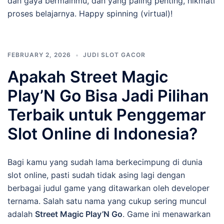
dan gaya bermainmu, dan yang paling penting, nikmati
proses belajarnya. Happy spinning (virtual)!
FEBRUARY 2, 2026
JUDI SLOT GACOR
Apakah Street Magic
Play’N Go Bisa Jadi Pilihan
Terbaik untuk Penggemar
Slot Online di Indonesia?
Bagi kamu yang sudah lama berkecimpung di dunia
slot online, pasti sudah tidak asing lagi dengan
berbagai judul game yang ditawarkan oleh developer
ternama. Salah satu nama yang cukup sering muncul
adalah
Street Magic Play’N Go
. Game ini menawarkan