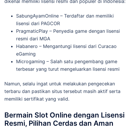
dikenal memiliki lisensi resmi dan populer di Indonesia:
SabungAyamOnline – Terdaftar dan memiliki
lisensi dari PAGCOR
PragmaticPlay – Penyedia game dengan lisensi
resmi dari MGA
Habanero – Mengantungi lisensi dari Curacao
eGaming
Microgaming – Salah satu pengembang game
terbesar yang turut mengeluarkan lisensi resmi
Namun, selalu ingat untuk melakukan pengecekan
terbaru dan pastikan situs tersebut masih aktif serta
memiliki sertifikat yang valid.
Bermain Slot Online dengan Lisensi
Resmi, Pilihan Cerdas dan Aman