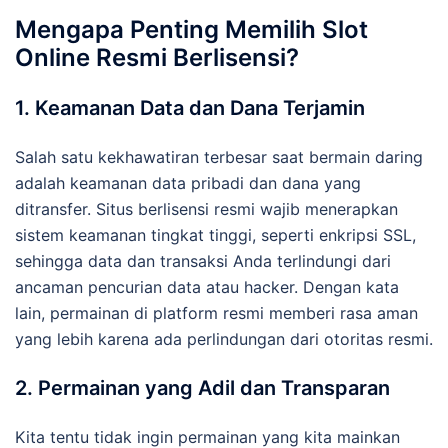
Mengapa Penting Memilih Slot
Online Resmi Berlisensi?
1. Keamanan Data dan Dana Terjamin
Salah satu kekhawatiran terbesar saat bermain daring
adalah keamanan data pribadi dan dana yang
ditransfer. Situs berlisensi resmi wajib menerapkan
sistem keamanan tingkat tinggi, seperti enkripsi SSL,
sehingga data dan transaksi Anda terlindungi dari
ancaman pencurian data atau hacker. Dengan kata
lain, permainan di platform resmi memberi rasa aman
yang lebih karena ada perlindungan dari otoritas resmi.
2. Permainan yang Adil dan Transparan
Kita tentu tidak ingin permainan yang kita mainkan