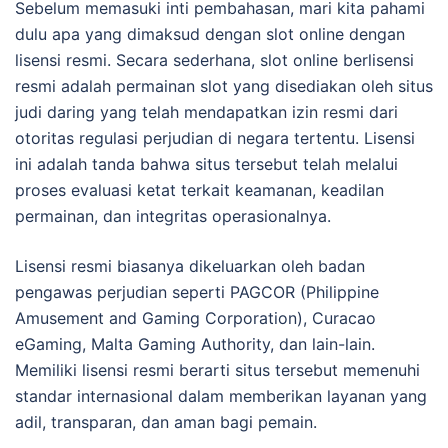
Sebelum memasuki inti pembahasan, mari kita pahami
dulu apa yang dimaksud dengan slot online dengan
lisensi resmi. Secara sederhana, slot online berlisensi
resmi adalah permainan slot yang disediakan oleh situs
judi daring yang telah mendapatkan izin resmi dari
otoritas regulasi perjudian di negara tertentu. Lisensi
ini adalah tanda bahwa situs tersebut telah melalui
proses evaluasi ketat terkait keamanan, keadilan
permainan, dan integritas operasionalnya.
Lisensi resmi biasanya dikeluarkan oleh badan
pengawas perjudian seperti PAGCOR (Philippine
Amusement and Gaming Corporation), Curacao
eGaming, Malta Gaming Authority, dan lain-lain.
Memiliki lisensi resmi berarti situs tersebut memenuhi
standar internasional dalam memberikan layanan yang
adil, transparan, dan aman bagi pemain.