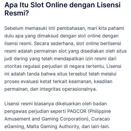
Apa Itu Slot Online dengan Lisensi
Resmi?
Sebelum memasuki inti pembahasan, mari kita pahami
dulu apa yang dimaksud dengan slot online dengan
lisensi resmi. Secara sederhana, slot online berlisensi
resmi adalah permainan slot yang disediakan oleh situs
judi daring yang telah mendapatkan izin resmi dari
otoritas regulasi perjudian di negara tertentu. Lisensi
ini adalah tanda bahwa situs tersebut telah melalui
proses evaluasi ketat terkait keamanan, keadilan
permainan, dan integritas operasionalnya.
Lisensi resmi biasanya dikeluarkan oleh badan
pengawas perjudian seperti PAGCOR (Philippine
Amusement and Gaming Corporation), Curacao
eGaming, Malta Gaming Authority, dan lain-lain.