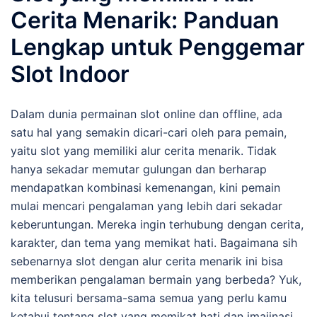
Cerita Menarik: Panduan
Lengkap untuk Penggemar
Slot Indoor
Dalam dunia permainan slot online dan offline, ada
satu hal yang semakin dicari-cari oleh para pemain,
yaitu slot yang memiliki alur cerita menarik. Tidak
hanya sekadar memutar gulungan dan berharap
mendapatkan kombinasi kemenangan, kini pemain
mulai mencari pengalaman yang lebih dari sekadar
keberuntungan. Mereka ingin terhubung dengan cerita,
karakter, dan tema yang memikat hati. Bagaimana sih
sebenarnya slot dengan alur cerita menarik ini bisa
memberikan pengalaman bermain yang berbeda? Yuk,
kita telusuri bersama-sama semua yang perlu kamu
ketahui tentang slot yang memikat hati dan imajinasi