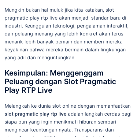
Mungkin bukan hal muluk jika kita katakan, slot
pragmatic play rtp live akan menjadi standar baru di
industri. Keunggulan teknologi, pengalaman interaktif,
dan peluang menang yang lebih konkret akan terus
menarik lebih banyak pemain dan memberi mereka
keyakinan bahwa mereka bermain dalam lingkungan
yang adil dan menguntungkan.
Kesimpulan: Menggenggam
Peluang dengan Slot Pragmatic
Play RTP Live
Melangkah ke dunia slot online dengan memanfaatkan
slot pragmatic play rtp live
adalah langkah cerdas bagi
siapa pun yang ingin menikmati hiburan sembari
mengincar keuntungan nyata. Transparansi dan