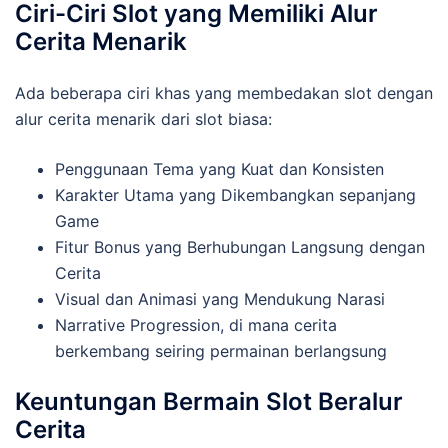
Ciri-Ciri Slot yang Memiliki Alur
Cerita Menarik
Ada beberapa ciri khas yang membedakan slot dengan
alur cerita menarik dari slot biasa:
Penggunaan Tema yang Kuat dan Konsisten
Karakter Utama yang Dikembangkan sepanjang
Game
Fitur Bonus yang Berhubungan Langsung dengan
Cerita
Visual dan Animasi yang Mendukung Narasi
Narrative Progression, di mana cerita
berkembang seiring permainan berlangsung
Keuntungan Bermain Slot Beralur
Cerita