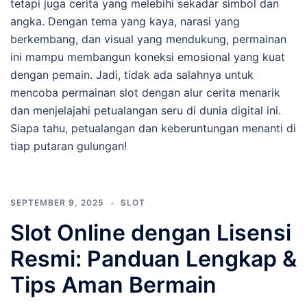
tetapi juga cerita yang melebihi sekadar simbol dan
angka. Dengan tema yang kaya, narasi yang
berkembang, dan visual yang mendukung, permainan
ini mampu membangun koneksi emosional yang kuat
dengan pemain. Jadi, tidak ada salahnya untuk
mencoba permainan slot dengan alur cerita menarik
dan menjelajahi petualangan seru di dunia digital ini.
Siapa tahu, petualangan dan keberuntungan menanti di
tiap putaran gulungan!
SEPTEMBER 9, 2025
SLOT
Slot Online dengan Lisensi
Resmi: Panduan Lengkap &
Tips Aman Bermain