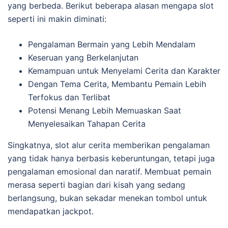
yang berbeda. Berikut beberapa alasan mengapa slot
seperti ini makin diminati:
Pengalaman Bermain yang Lebih Mendalam
Keseruan yang Berkelanjutan
Kemampuan untuk Menyelami Cerita dan Karakter
Dengan Tema Cerita, Membantu Pemain Lebih
Terfokus dan Terlibat
Potensi Menang Lebih Memuaskan Saat
Menyelesaikan Tahapan Cerita
Singkatnya, slot alur cerita memberikan pengalaman
yang tidak hanya berbasis keberuntungan, tetapi juga
pengalaman emosional dan naratif. Membuat pemain
merasa seperti bagian dari kisah yang sedang
berlangsung, bukan sekadar menekan tombol untuk
mendapatkan jackpot.