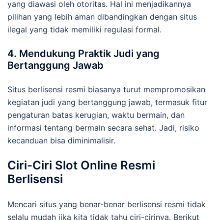
yang diawasi oleh otoritas. Hal ini menjadikannya
pilihan yang lebih aman dibandingkan dengan situs
ilegal yang tidak memiliki regulasi formal.
4. Mendukung Praktik Judi yang
Bertanggung Jawab
Situs berlisensi resmi biasanya turut mempromosikan
kegiatan judi yang bertanggung jawab, termasuk fitur
pengaturan batas kerugian, waktu bermain, dan
informasi tentang bermain secara sehat. Jadi, risiko
kecanduan bisa diminimalisir.
Ciri-Ciri Slot Online Resmi
Berlisensi
Mencari situs yang benar-benar berlisensi resmi tidak
selalu mudah jika kita tidak tahu ciri-cirinya. Berikut