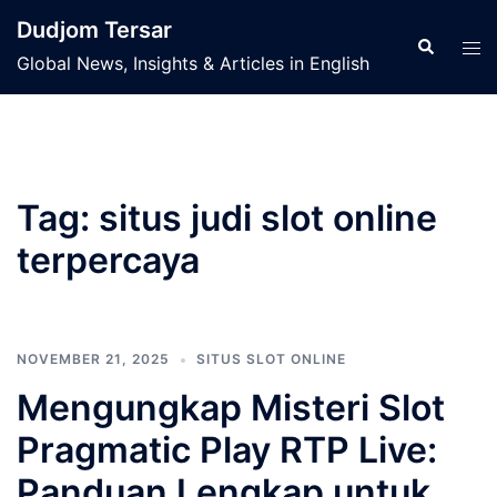
Skip
Dudjom Tersar
to
Search
Tog
Global News, Insights & Articles in English
content
men
Tag:
situs judi slot online
terpercaya
NOVEMBER 21, 2025
SITUS SLOT ONLINE
Mengungkap Misteri Slot
Pragmatic Play RTP Live:
Panduan Lengkap untuk