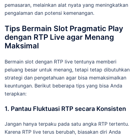
pemasaran, melainkan alat nyata yang meningkatkan
pengalaman dan potensi kemenangan.
Tips Bermain Slot Pragmatic Play
dengan RTP Live agar Menang
Maksimal
Bermain slot dengan RTP live tentunya memberi
peluang besar untuk menang, tetapi tetap dibutuhkan
strategi dan pengetahuan agar bisa memaksimalkan
keuntungan. Berikut beberapa tips yang bisa Anda
terapkan:
1. Pantau Fluktuasi RTP secara Konsisten
Jangan hanya terpaku pada satu angka RTP tertentu.
Karena RTP live terus berubah, biasakan diri Anda