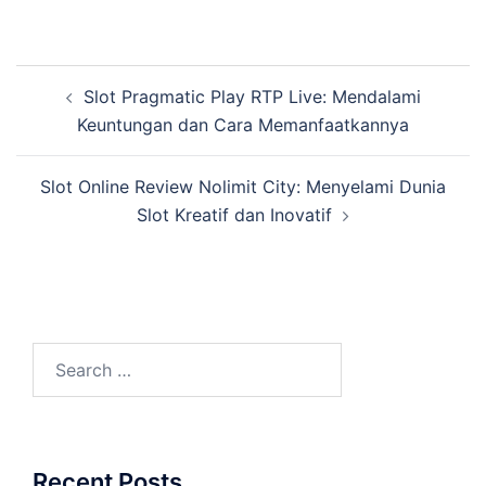
Post
Slot Pragmatic Play RTP Live: Mendalami
navigation
Keuntungan dan Cara Memanfaatkannya
Slot Online Review Nolimit City: Menyelami Dunia
Slot Kreatif dan Inovatif
Search
for:
Recent Posts