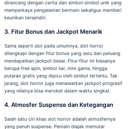
dirancang dengan cerita dan simbol-simbol unik yang
memperkaya pengalaman bermain sekaligus memberi
keunikan tersendiri.
3. Fitur Bonus dan Jackpot Menarik
Sama seperti slot pada umumnya, slot horror
dilengkapi dengan fitur bonus yang seru dan peluang
mendapatkan jackpot besar. Fitur-fitur ini biasanya
berupa free spin, simbol liar, mini game, hingga
putaran gratis yang dipicu oleh simbol tertentu. Tak
jarang, slot horror juga menawarkan jackpot progresif
yang nilainya bisa meroket dalam waktu singkat.
4. Atmosfer Suspense dan Ketegangan
Salah satu ciri khas slot horror adalah atmosfernya
yang penuh suspense. Pemain diajak memutar