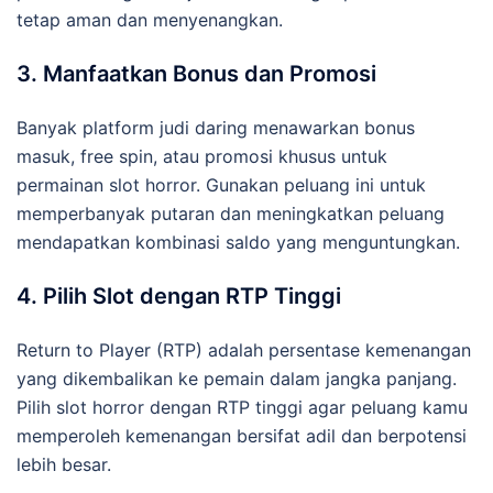
tetap aman dan menyenangkan.
3. Manfaatkan Bonus dan Promosi
Banyak platform judi daring menawarkan bonus
masuk, free spin, atau promosi khusus untuk
permainan slot horror. Gunakan peluang ini untuk
memperbanyak putaran dan meningkatkan peluang
mendapatkan kombinasi saldo yang menguntungkan.
4. Pilih Slot dengan RTP Tinggi
Return to Player (RTP) adalah persentase kemenangan
yang dikembalikan ke pemain dalam jangka panjang.
Pilih slot horror dengan RTP tinggi agar peluang kamu
memperoleh kemenangan bersifat adil dan berpotensi
lebih besar.