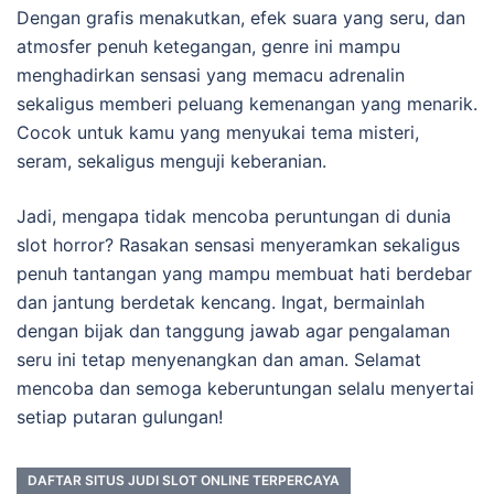
Dengan grafis menakutkan, efek suara yang seru, dan
atmosfer penuh ketegangan, genre ini mampu
menghadirkan sensasi yang memacu adrenalin
sekaligus memberi peluang kemenangan yang menarik.
Cocok untuk kamu yang menyukai tema misteri,
seram, sekaligus menguji keberanian.
Jadi, mengapa tidak mencoba peruntungan di dunia
slot horror? Rasakan sensasi menyeramkan sekaligus
penuh tantangan yang mampu membuat hati berdebar
dan jantung berdetak kencang. Ingat, bermainlah
dengan bijak dan tanggung jawab agar pengalaman
seru ini tetap menyenangkan dan aman. Selamat
mencoba dan semoga keberuntungan selalu menyertai
setiap putaran gulungan!
DAFTAR SITUS JUDI SLOT ONLINE TERPERCAYA