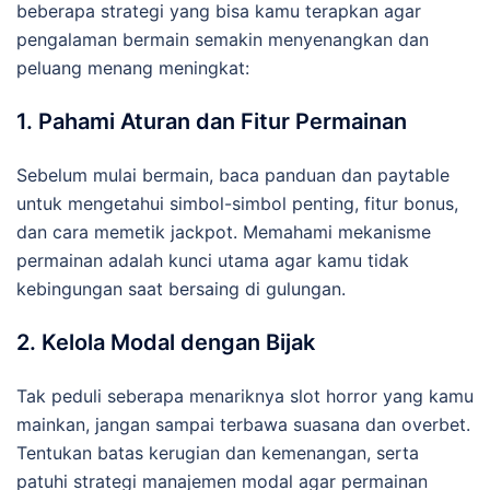
beberapa strategi yang bisa kamu terapkan agar
pengalaman bermain semakin menyenangkan dan
peluang menang meningkat:
1. Pahami Aturan dan Fitur Permainan
Sebelum mulai bermain, baca panduan dan paytable
untuk mengetahui simbol-simbol penting, fitur bonus,
dan cara memetik jackpot. Memahami mekanisme
permainan adalah kunci utama agar kamu tidak
kebingungan saat bersaing di gulungan.
2. Kelola Modal dengan Bijak
Tak peduli seberapa menariknya slot horror yang kamu
mainkan, jangan sampai terbawa suasana dan overbet.
Tentukan batas kerugian dan kemenangan, serta
patuhi strategi manajemen modal agar permainan