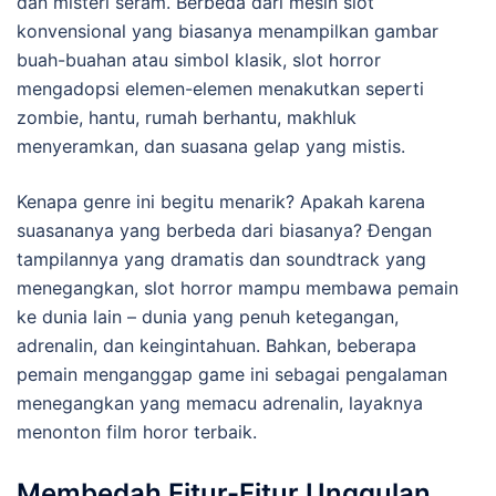
dan misteri seram. Berbeda dari mesin slot
konvensional yang biasanya menampilkan gambar
buah-buahan atau simbol klasik, slot horror
mengadopsi elemen-elemen menakutkan seperti
zombie, hantu, rumah berhantu, makhluk
menyeramkan, dan suasana gelap yang mistis.
Kenapa genre ini begitu menarik? Apakah karena
suasananya yang berbeda dari biasanya? Đengan
tampilannya yang dramatis dan soundtrack yang
menegangkan, slot horror mampu membawa pemain
ke dunia lain – dunia yang penuh ketegangan,
adrenalin, dan keingintahuan. Bahkan, beberapa
pemain menganggap game ini sebagai pengalaman
menegangkan yang memacu adrenalin, layaknya
menonton film horor terbaik.
Membedah Fitur-Fitur Unggulan