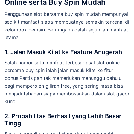
Online serta Buy Spin Mudah
Penggunaan slot bersama buy spin mudah mempunyai
sedikit manfaat siapa membuatnya semakin terkenal di
kelompok pemain. Beriringan adalah sejumlah manfaat
utama:
1. Jalan Masuk Kilat ke Feature Anugerah
Salah nomor satu manfaat terbesar asal slot online
bersama buy spin ialah jalan masuk kilat ke fitur
bonus.Partisipan tak memerlukan menunggu dahulu
bagi memperoleh giliran free, yang sering masa bisa
menjadi tahapan siapa membosankan dalam slot gacor
kuno.
2. Probabilitas Berhasil yang Lebih Besar
Tinggi
Serta membeli spin, partisipan dapat mengambil