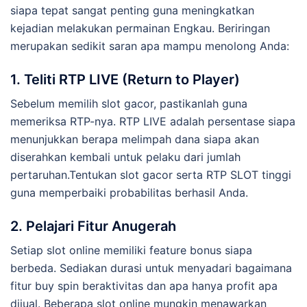
siapa tepat sangat penting guna meningkatkan
kejadian melakukan permainan Engkau. Beriringan
merupakan sedikit saran apa mampu menolong Anda:
1. Teliti RTP LIVE (Return to Player)
Sebelum memilih slot gacor, pastikanlah guna
memeriksa RTP-nya. RTP LIVE adalah persentase siapa
menunjukkan berapa melimpah dana siapa akan
diserahkan kembali untuk pelaku dari jumlah
pertaruhan.Tentukan slot gacor serta RTP SLOT tinggi
guna memperbaiki probabilitas berhasil Anda.
2. Pelajari Fitur Anugerah
Setiap slot online memiliki feature bonus siapa
berbeda. Sediakan durasi untuk menyadari bagaimana
fitur buy spin beraktivitas dan apa hanya profit apa
dijual. Beberapa slot online mungkin menawarkan