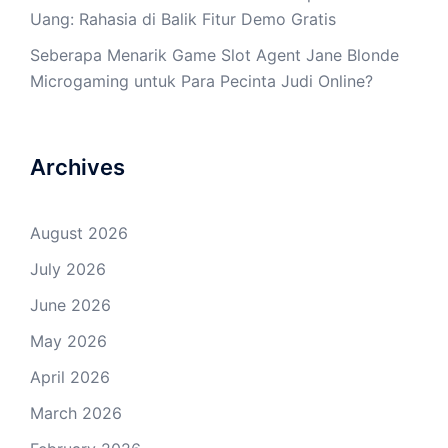
Uang: Rahasia di Balik Fitur Demo Gratis
Seberapa Menarik Game Slot Agent Jane Blonde
Microgaming untuk Para Pecinta Judi Online?
Archives
August 2026
July 2026
June 2026
May 2026
April 2026
March 2026