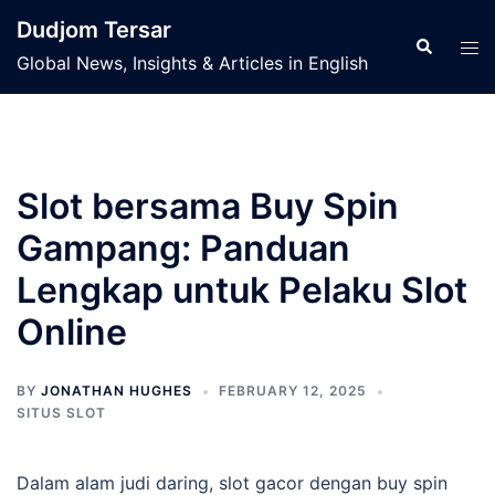
Skip
Dudjom Tersar
to
Search
Tog
Global News, Insights & Articles in English
content
men
Slot bersama Buy Spin
Gampang: Panduan
Lengkap untuk Pelaku Slot
Online
BY
JONATHAN HUGHES
FEBRUARY 12, 2025
SITUS SLOT
Dalam alam judi daring, slot gacor dengan buy spin