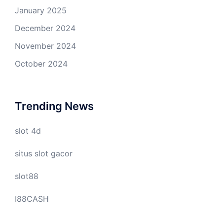
January 2025
December 2024
November 2024
October 2024
Trending News
slot 4d
situs slot gacor
slot88
I88CASH