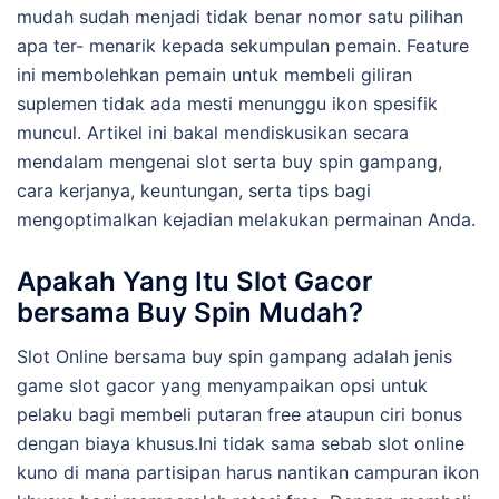
mudah sudah menjadi tidak benar nomor satu pilihan
apa ter- menarik kepada sekumpulan pemain. Feature
ini membolehkan pemain untuk membeli giliran
suplemen tidak ada mesti menunggu ikon spesifik
muncul. Artikel ini bakal mendiskusikan secara
mendalam mengenai slot serta buy spin gampang,
cara kerjanya, keuntungan, serta tips bagi
mengoptimalkan kejadian melakukan permainan Anda.
Apakah Yang Itu Slot Gacor
bersama Buy Spin Mudah?
Slot Online bersama buy spin gampang adalah jenis
game slot gacor yang menyampaikan opsi untuk
pelaku bagi membeli putaran free ataupun ciri bonus
dengan biaya khusus.Ini tidak sama sebab slot online
kuno di mana partisipan harus nantikan campuran ikon