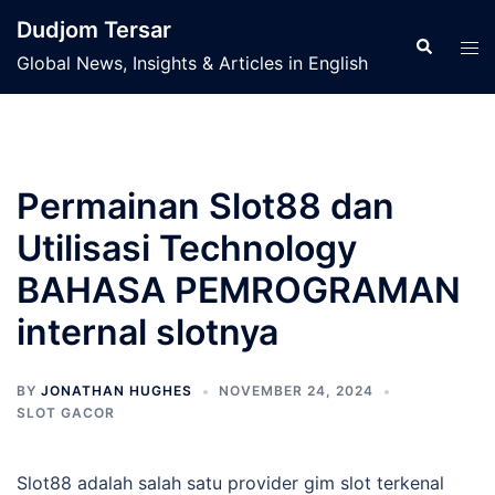
Skip
Dudjom Tersar
to
Search
Tog
Global News, Insights & Articles in English
content
men
Permainan Slot88 dan
Utilisasi Technology
BAHASA PEMROGRAMAN
internal slotnya
BY
JONATHAN HUGHES
NOVEMBER 24, 2024
SLOT GACOR
Slot88 adalah salah satu provider gim slot terkenal