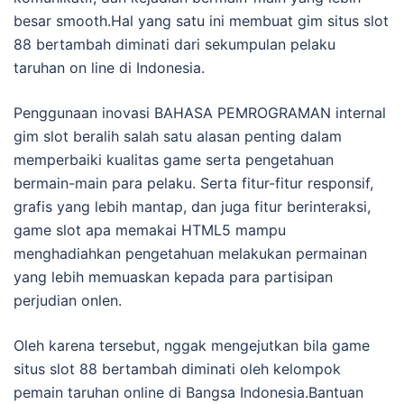
besar smooth.Hal yang satu ini membuat gim situs slot
88 bertambah diminati dari sekumpulan pelaku
taruhan on line di Indonesia.
Penggunaan inovasi BAHASA PEMROGRAMAN internal
gim slot beralih salah satu alasan penting dalam
memperbaiki kualitas game serta pengetahuan
bermain-main para pelaku. Serta fitur-fitur responsif,
grafis yang lebih mantap, dan juga fitur berinteraksi,
game slot apa memakai HTML5 mampu
menghadiahkan pengetahuan melakukan permainan
yang lebih memuaskan kepada para partisipan
perjudian onlen.
Oleh karena tersebut, nggak mengejutkan bila game
situs slot 88 bertambah diminati oleh kelompok
pemain taruhan online di Bangsa Indonesia.Bantuan