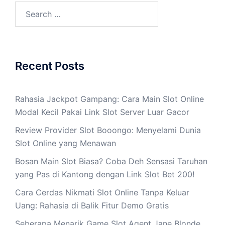
Search
for:
Recent Posts
Rahasia Jackpot Gampang: Cara Main Slot Online
Modal Kecil Pakai Link Slot Server Luar Gacor
Review Provider Slot Booongo: Menyelami Dunia
Slot Online yang Menawan
Bosan Main Slot Biasa? Coba Deh Sensasi Taruhan
yang Pas di Kantong dengan Link Slot Bet 200!
Cara Cerdas Nikmati Slot Online Tanpa Keluar
Uang: Rahasia di Balik Fitur Demo Gratis
Seberapa Menarik Game Slot Agent Jane Blonde