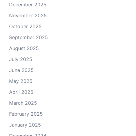
December 2025
November 2025
October 2025
September 2025
August 2025
July 2025
June 2025
May 2025
April 2025
March 2025
February 2025
January 2025
December 2024