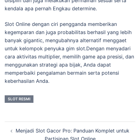
disiplin dan juga melakukan permainan sesuai serta
kendala apa pernah Engkau determine.
Slot Online dengan ciri pengganda memberikan
kegemparan dan juga probabilitas berhasil yang lebih
banyak gigantic, mengubahnya alternatif menggaet
untuk kelompok penyuka gim slot.Dengan menyadari
cara aktivitas multiplier, memilih game apa presisi, dan
menggunakan strategi apa bijak, Anda dapat
memperbaiki pengalaman bermain serta potensi
keberhasilan Anda.
SLOT RESMI
Post
Menjadi Slot Gacor Pro: Panduan Komplet untuk
navigation
Partisipan Slot Online