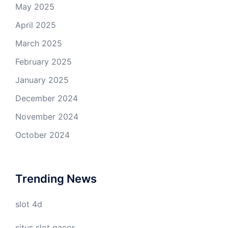
May 2025
April 2025
March 2025
February 2025
January 2025
December 2024
November 2024
October 2024
Trending News
slot 4d
situs slot gacor