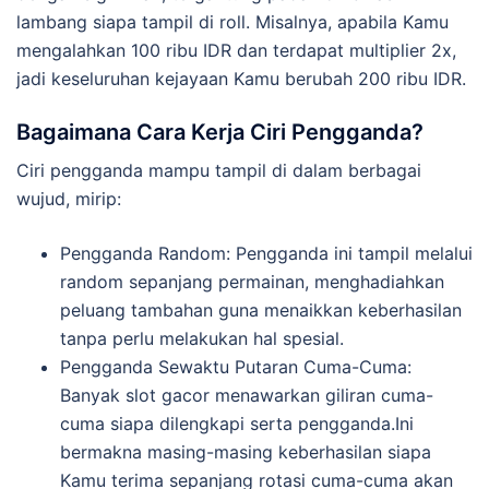
lambang siapa tampil di roll. Misalnya, apabila Kamu
mengalahkan 100 ribu IDR dan terdapat multiplier 2x,
jadi keseluruhan kejayaan Kamu berubah 200 ribu IDR.
Bagaimana Cara Kerja Ciri Pengganda?
Ciri pengganda mampu tampil di dalam berbagai
wujud, mirip:
Pengganda Random: Pengganda ini tampil melalui
random sepanjang permainan, menghadiahkan
peluang tambahan guna menaikkan keberhasilan
tanpa perlu melakukan hal spesial.
Pengganda Sewaktu Putaran Cuma-Cuma:
Banyak slot gacor menawarkan giliran cuma-
cuma siapa dilengkapi serta pengganda.Ini
bermakna masing-masing keberhasilan siapa
Kamu terima sepanjang rotasi cuma-cuma akan