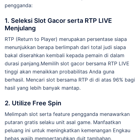
pengganda:
1. Seleksi Slot Gacor serta RTP LIVE
Menjulang
RTP (Return to Player) merupakan persentase siapa
menunjukkan berapa berlimpah dari total judi siapa
bakal diserahkan kembali kepada pemain di dalam
durasi panjang.Memilih slot gacor bersama RTP LIVE
tinggi akan menaikkan probabilitas Anda guna
berhasil. Mencari slot bersama RTP di di atas 96% bagi
hasil yang lebih banyak mantap.
2. Utilize Free Spin
Melimpah slot serta feature pengganda menawarkan
putaran gratis selaku unit asal game. Manfaatkan
peluang ini untuk meningkatkan kemenangan Engkau
bebas wajib mempertaruhkan duit tambahan.