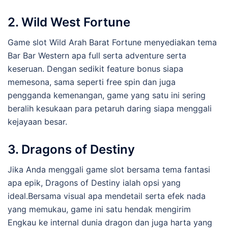
2. Wild West Fortune
Game slot Wild Arah Barat Fortune menyediakan tema
Bar Bar Western apa full serta adventure serta
keseruan. Dengan sedikit feature bonus siapa
memesona, sama seperti free spin dan juga
pengganda kemenangan, game yang satu ini sering
beralih kesukaan para petaruh daring siapa menggali
kejayaan besar.
3. Dragons of Destiny
Jika Anda menggali game slot bersama tema fantasi
apa epik, Dragons of Destiny ialah opsi yang
ideal.Bersama visual apa mendetail serta efek nada
yang memukau, game ini satu hendak mengirim
Engkau ke internal dunia dragon dan juga harta yang