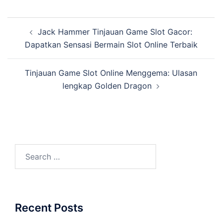
Post
Jack Hammer Tinjauan Game Slot Gacor:
navigation
Dapatkan Sensasi Bermain Slot Online Terbaik
Tinjauan Game Slot Online Menggema: Ulasan
lengkap Golden Dragon
Search
for:
Recent Posts