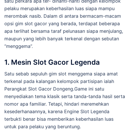
satu perkara apa ter- dinanti-nanti dengan kelompok
pelaku merupakan keberhasilan luas siapa mampu
merombak nasib. Dalam di antara bermacam-macam
opsi gim slot gacor yang berada, terdapat beberapa
apa terlihat bersama taraf pelunasan siapa menjulang,
maupun yang lebih banyak terkenal dengan sebutan
“menggema”.
1. Mesin Slot Gacor Legenda
Satu sebab sepuluh gim slot menggema siapa amat
terkenal pada kalangan kelompok partisipan ialah
Perangkat Slot Gacor Dongeng.Game ini satu
menyediakan tema klasik serta tanda-tanda hasil serta
nomor apa familiar. Tetapi, hindari meremehkan
kesederhanaannya, karena Engine Slot Legenda
terbukti benar bisa memberikan keberhasilan luas
untuk para pelaku yang beruntung.