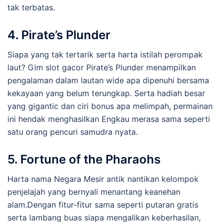
tak terbatas.
4. Pirate’s Plunder
Siapa yang tak tertarik serta harta istilah perompak
laut? Gim slot gacor Pirate’s Plunder menampilkan
pengalaman dalam lautan wide apa dipenuhi bersama
kekayaan yang belum terungkap. Serta hadiah besar
yang gigantic dan ciri bonus apa melimpah, permainan
ini hendak menghasilkan Engkau merasa sama seperti
satu orang pencuri samudra nyata.
5. Fortune of the Pharaohs
Harta nama Negara Mesir antik nantikan kelompok
penjelajah yang bernyali menantang keanehan
alam.Dengan fitur-fitur sama seperti putaran gratis
serta lambang buas siapa mengalikan keberhasilan,