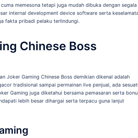
k cuma memesona tetapi juga mudah dibuka dengan segala
sar internal development device software serta keselamat
a fakta pribadi pelaku terlindungi.
ing Chinese Boss
an Joker Gaming Chinese Boss demikian dikenal adalah
acor tradisional sampai permainan live penjual, ada sesuat
Joker Gaming juga diketahui bersama pemasaran serta bonu
apati lebih besar dihargai serta terpacu guna lanjut
Gaming