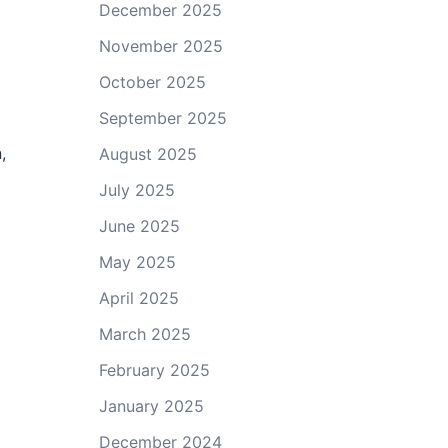
December 2025
November 2025
October 2025
September 2025
,
August 2025
July 2025
June 2025
May 2025
April 2025
March 2025
February 2025
January 2025
December 2024