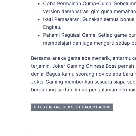
Coba Permainan Cuma-Cuma: Sebelumny
version demonstrasi gim guna memahami 
Ikuti Pemasaran: Gunakan semua bonus 
Engkau.
Pahami Regulasi Game: Setiap game puny
mempelajari dan juga mengerti setiap 
Bersama aneka game apa menarik, antarmuka
terjamin, Joker Gaming Chinese Boss pernah b
dunia. Bagus Kamu seorang novice apa baru 
Joker Gaming memberikan sesuatu siapa spesi
bergabung serta nikmati pengalaman bermain
SITUS DAFTAR JUDI SLOT GACOR HARI INI
Post