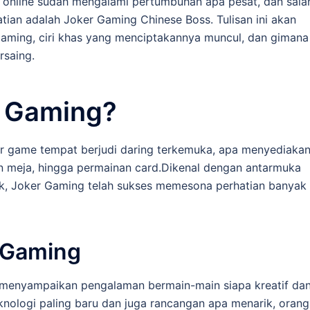
me online sudah mengalami pertumbuhan apa pesat, dan sala
ian adalah Joker Gaming Chinese Boss. Tulisan ini akan
 Gaming, ciri khas yang menciptakannya muncul, dan gimana
rsaing.
r Gaming?
er game tempat berjudi daring terkemuka, apa menyediaka
an meja, hingga permainan card.Dikenal dengan antarmuka
rik, Joker Gaming telah sukses memesona perhatian banyak
r Gaming
 menyampaikan pengalaman bermain-main siapa kreatif da
ologi paling baru dan juga rancangan apa menarik, orang