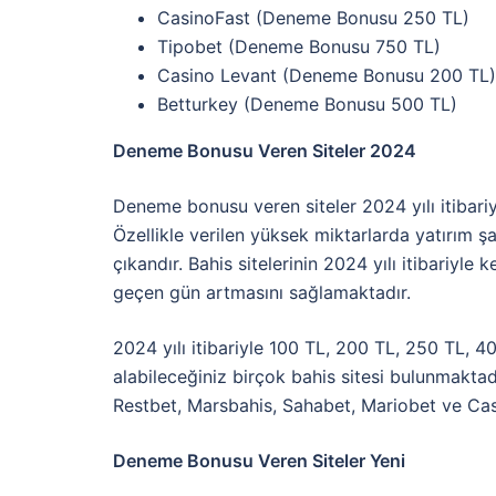
CasinoFast (Deneme Bonusu 250 TL)
Tipobet (Deneme Bonusu 750 TL)
Casino Levant (Deneme Bonusu 200 TL)
Betturkey (Deneme Bonusu 500 TL)
Deneme Bonusu Veren Siteler 2024
Deneme bonusu veren siteler 2024 yılı itibariy
Özellikle verilen yüksek miktarlarda yatırım 
çıkandır. Bahis sitelerinin 2024 yılı itibariyl
geçen gün artmasını sağlamaktadır.
2024 yılı itibariyle 100 TL, 200 TL, 250 TL,
alabileceğiniz birçok bahis sitesi bulunmaktad
Restbet, Marsbahis, Sahabet, Mariobet ve Casi
Deneme Bonusu Veren Siteler Yeni