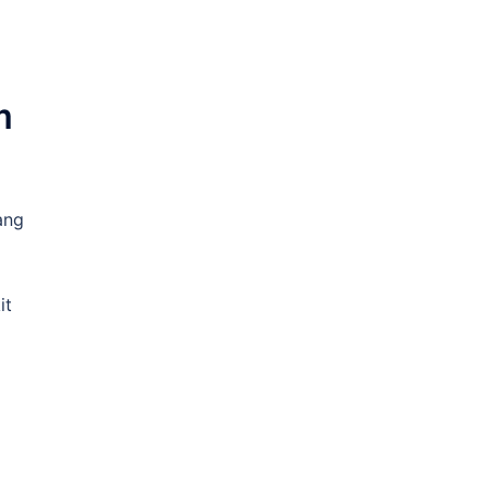
m
ang
it