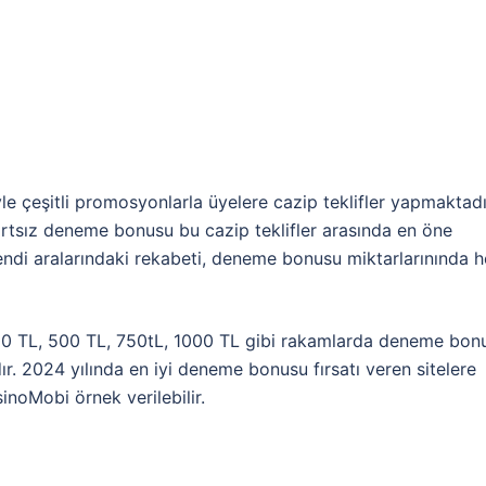
le çeşitli promosyonlarla üyelere cazip teklifler yapmaktadı
şartsız deneme bonusu bu cazip teklifler arasında en öne
e kendi aralarındaki rekabeti, deneme bonusu miktarlarınında h
 400 TL, 500 TL, 750tL, 1000 TL gibi rakamlarda deneme bon
ır. 2024 yılında en iyi deneme bonusu fırsatı veren sitelere
noMobi örnek verilebilir.