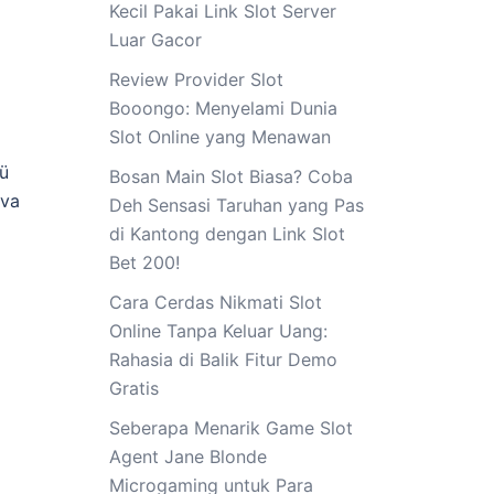
Kecil Pakai Link Slot Server
Luar Gacor
Review Provider Slot
Booongo: Menyelami Dunia
Slot Online yang Menawan
kü
Bosan Main Slot Biasa? Coba
ava
Deh Sensasi Taruhan yang Pas
di Kantong dengan Link Slot
Bet 200!
Cara Cerdas Nikmati Slot
Online Tanpa Keluar Uang:
Rahasia di Balik Fitur Demo
Gratis
Seberapa Menarik Game Slot
Agent Jane Blonde
Microgaming untuk Para