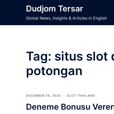
Skip
Dudjom Tersar
to
content
Global News, Insights & Articles in English
Tag:
situs slot
potongan
DECEMBER 16, 2024
SLOT THAILAND
Deneme Bonusu Veren 