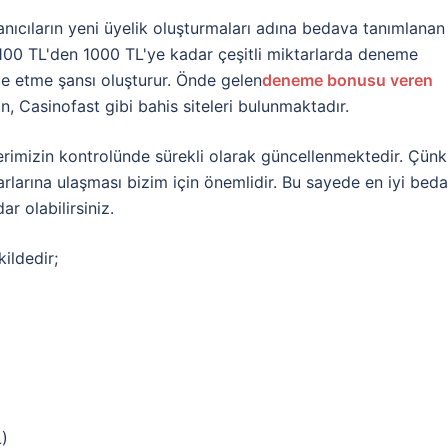
nıcıların yeni üyelik oluşturmaları adına bedava tanımlanan
 100 TL'den 1000 TL'ye kadar çeşitli miktarlarda deneme
e etme şansı oluşturur. Önde gelen
deneme bonusu veren
 Casinofast gibi bahis siteleri bulunmaktadır.
erimizin kontrolünde sürekli olarak güncellenmektedir. Çün
rlarına ulaşması bizim için önemlidir. Bu sayede en iyi bed
r olabilirsiniz.
ildedir;
)