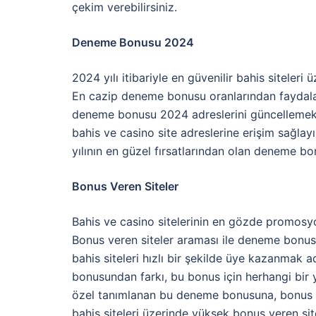
çekim verebilirsiniz.
Deneme Bonusu 2024
2024 yılı itibariyle en güvenilir bahis siteler
En cazip deneme bonusu oranlarından faydala
deneme bonusu 2024 adreslerini güncellemekt
bahis ve casino site adreslerine erişim sağlay
yılının en güzel fırsatlarından olan deneme b
Bonus Veren Siteler
Bahis ve casino sitelerinin en gözde promosy
Bonus veren siteler araması ile deneme bonusu 
bahis siteleri hızlı bir şekilde üye kazanma
bonusundan farkı, bu bonus için herhangi bir
özel tanımlanan bu deneme bonusuna, bonus vere
bahis siteleri üzerinde yüksek bonus veren site