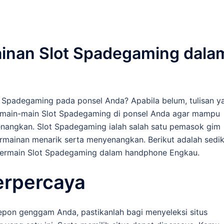
inan Slot Spadegaming dala
Spadegaming pada ponsel Anda? Apabila belum, tulisan y
ermain-main Slot Spadegaming di ponsel Anda agar mampu
nangkan. Slot Spadegaming ialah salah satu pemasok gim
ermainan menarik serta menyenangkan. Berikut adalah sedik
bermain Slot Spadegaming dalam handphone Engkau.
erpercaya
epon genggam Anda, pastikanlah bagi menyeleksi situs