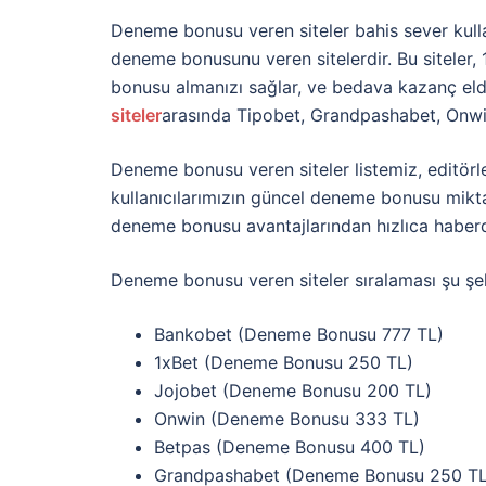
Deneme bonusu veren siteler bahis sever kulla
deneme bonusunu veren sitelerdir. Bu siteler,
bonusu almanızı sağlar, ve bedava kazanç eld
siteler
arasında Tipobet, Grandpashabet, Onwin,
Deneme bonusu veren siteler listemiz, editörl
kullanıcılarımızın güncel deneme bonusu mikta
deneme bonusu avantajlarından hızlıca haberda
Deneme bonusu veren siteler sıralaması şu şek
Bankobet (Deneme Bonusu 777 TL)
1xBet (Deneme Bonusu 250 TL)
Jojobet (Deneme Bonusu 200 TL)
Onwin (Deneme Bonusu 333 TL)
Betpas (Deneme Bonusu 400 TL)
Grandpashabet (Deneme Bonusu 250 TL